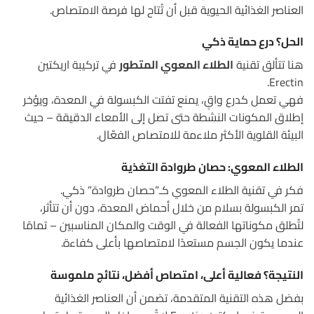
العناصر الغذائية الحيوية قبل أن تُتاح لها فرصة الامتصاص.
الحل؟ درع حماية ذكي
هنا تتألق تقنية
الطلاء المعوي المتطور
في تركيبة اريكتين
Erectin.
فهي تعمل كدرع واقٍ، يمنع تفتت الكبسولة في المعدة، ويؤخر
إطلاق المكونات النشطة حتى تصل إلى الأمعاء الدقيقة – حيث
البيئة القلوية الأكثر ملاءمة للامتصاص الفعّال.
الطلاء المعوي: حصان طروادة التغذية
فكر في تقنية الطلاء المعوي كـ”حصان طروادة” ذكي.
تمر الكبسولة بسلام من خلال أحماض المعدة، دون أن تتأثر،
لتُطلق مكوناتها الفعالة في الوقت والمكان المناسبين – تمامًا
عندما يكون الجسم مستعدًا لامتصاصها بأعلى كفاءة.
النتيجة؟ فعالية أعلى، امتصاص أفضل، نتائج ملموسة
بفضل هذه التقنية المتقدمة، تضمن أن العناصر الغذائية