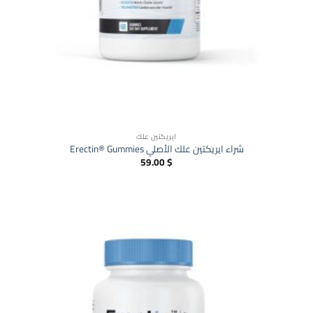
ايريكتين علك
شراء ايريكتين علك الأصلي Erectin® Gummies
59.00
$