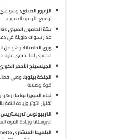
الزعرور الصيني:
وهو غني ب
توسيع الأوعية الدموية.
نبتة الحامول الصيني Cuscuta chinensis:
مدار سنوات طويلة في دعم ا
ورق الداميانا:
وهو من النب
الجنسي لما تحتوي عليه من
الجينسينج الأحمر الكوري
الجنكة بيلوبا:
وهي فعالة ل
قوة وصلابة.
لحاء المويرا بواما:
وهو يل
تقليل التوتر وزيادة الثقة
التريبولوس تيريستريس:
البروستاتا وزيادة القوة ا
البلميط المنشاري Saw Palmetto: