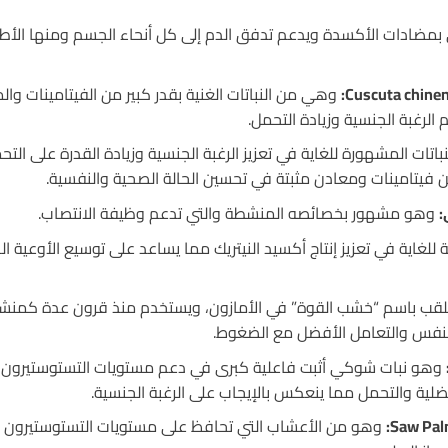
مضادات الأكسدة ويدعم تدفق الدم إلى كل أنحاء الجسم ومنها الأ
وهي من النباتات الغنية بقدر كبير من الفيتامينات و
لرغبة الجنسية وزيادة التحمل.
اتات المشهورة للغاية في تعزيز الرغبة الجنسية وزيادة القدرة على الت
 فيتامينات ومعادن مثبتة في تحسين الحالة الصحية والنفسية.
:
وهو مشهور بخصائصه المنشطة والتي تدعم وظيفة الانتصاب.
لغاية في تعزيز إنتاج أكسيد النيتريك مما يساعد على توسيع الأوعية ال
قب باسم “خشب القوة” في الأمازون، ويستخدم منذ قرون عدة كمنش
 بالنفس والتعامل الأفضل مع الضغوط.
وهو نبات شوكي أثبت فاعلية كبرى في دعم مستويات التستوستيرون و
لعضلية والتحمل مما ينعكس بالإيجاب على الرغبة الجنسية.
وهو من الأعشاب التي تحافظ على مستويات التستوستيرون مر