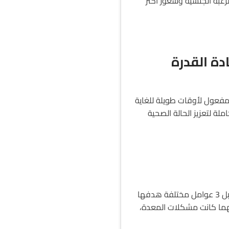
بة الجنسية وشعور أكثر
لزيادة القدرة
مفعول لأوقات طويلة للغاية
ة لتعزيز الحالة الصحية
يعتمد اريكتين كبسول على تكنولوجيا امتصاص ثلاثية متطورة، فهو لا يعتمد على تقنية واحدة فقط بل 3 عوامل مختلفة هدفها
هما كانت مشكلات المعدة،