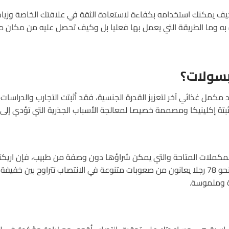
ف يمكنك استخدامه بكفاءة لاستعادة الثقة في علاقتك الخاصة وزيادة
به وما الطريقة التي يعمل بها فعليا بل وكيف تحصل عليه من مكان 
بسولات؟
د مكمل غذائي آخر لتعزيز القدرة الجنسية، فقد أثبتت التجارب والدراسات
تة إكلينيكا ومصممة خصيصا لمعالجة الأسباب الجذرية التي تؤدي إلى
مكملات المتاحة والتي يمكن شراؤها دون وصفة من طبيب، فإن اريكتي
لأكثر من 12 أسبوعا وشملت نحو 78 رجلا يعانون من صعوبات متنوعة في الانتصاب تتراوح
ة وملموسة.