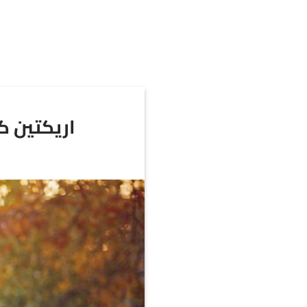
خطي
لمحتوى
اريكتين ك