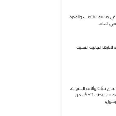
 بتحسن واضح في صالابة الانتصاب والقدرة
سي العام.
آثارها الجانبية السلبية
 مدى مئات وآلاف السنوات،
سولات اريكتين تتمكّن من
بسول: