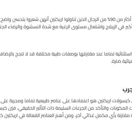
ففي نهاية الأسبوع الـ12 أكد أكثر من 90% من الرجال الذين تناولوا اريكتين أنهن شعروا
بر في الإيلاج واشتعال مستوى الرغبة مع شدة النسشوة والرضاء الجن
ستثنائية تماما عند مقارنتها بوصفات طبية مختلفة قد لا تنجح بالإضافة ل
ائية ضارة.
 كبسولات اريكتين هو اعتمادها على عناصر طبيعية تماما ومجربة على
لك المكونات والتأكد من الجرعات السليمة ذات التأثير الحقيقي، فإن كب
مقارنة بأي مكمل غذائي آخر، ومن أهم العناصر الفعالة في اريكتين ك